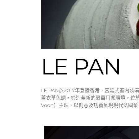
LE PAN
LE PAN於2017年登陸香港，宮延式室
薰衣草色調，締造全新的豪華用餐環境。位於九
Voon）主理，以創意及功藝呈現現代法國