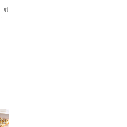
訪。創
，