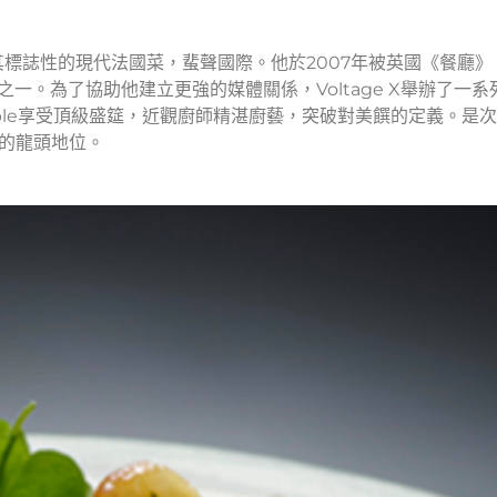
標誌性的現代法國菜，蜚聲國際。他於2007年被英國《餐廳》
師之一。為了協助他建立更強的媒體關係，Voltage X舉辦了一系
table享受頂級盛筵，近觀廚師精湛廚藝，突破對美饌的定義。是
廳的龍頭地位。