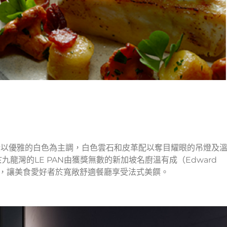
內裝潢以優雅的白色為主調，白色雲石和皮革配以奪目耀眼的吊燈及
龍灣的LE PAN由獲獎無數的新加坡名廚溫有成（Edward
菜，讓美食愛好者於寬敞舒適餐廳享受法式美饌。