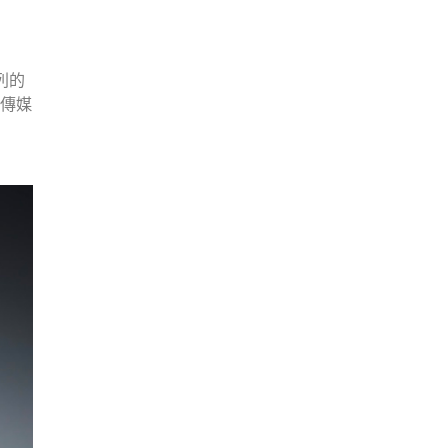
列的
次傳媒