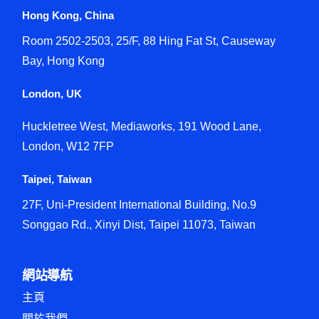
Hong Kong, China
Room 2502-2503, 25/F, 88 Hing Fat St, Causeway
Bay, Hong Kong
London, UK
Huckletree West, Mediaworks, 191 Wood Lane,
London, W12 7FP
Taipei, Taiwan
27F, Uni-President International Building, No.9
Songgao Rd., Xinyi Dist, Taipei 11073, Taiwan
網站導航
主頁
關於我們